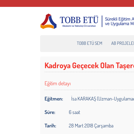
TOBB ETÜ SEM
AB PROJELE
Kadroya Geçecek Olan Taşero
Eğitim detayı
Eğitmen:
İsa KARAKAŞ (Uzman-Uygulamacı, İş
Süre:
6 saat
Tarih:
28 Mart 2018 Çarşamba