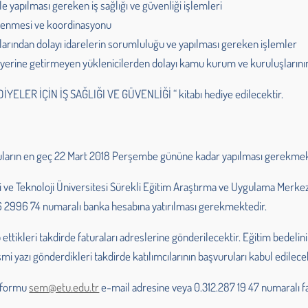
e yapılması gereken iş sağlığı ve güvenliği işlemleri
tlenmesi ve koordinasyonu
alarından dolayı idarelerin sorumluluğu ve yapılması gereken işlemler
ini yerine getirmeyen yüklenicilerden dolayı kamu kurum ve kuruluşları
ELER İÇİN İŞ SAĞLIĞI VE GÜVENLİĞİ “ kitabı hediye edilecektir.
uruların en geç 22 Mart 2018 Perşembe gününe kadar yapılması gerekmek
e Teknoloji Üniversitesi Sürekli Eğitim Araştırma ve Uygulama Merkezi 
2996 74 numaralı banka hesabına yatırılması gerekmektedir.
ettikleri takdirde faturaları adreslerine gönderilecektir. Eğitim bede
 yazı gönderdikleri takdirde katılımcılarının başvuruları kabul edilecek
u formu
sem@etu.edu.tr
e-mail adresine veya 0.312.287 19 47 numaralı fa