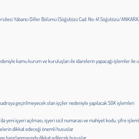
rsitesi Yabancı Diller Bölümü (Söğütözü Cad. No: 41 Söğütözü/ANKARA
deniyle kamu kurum ve kuruluşları ile idarelerin yapacağı işlemler ile
adroya geçirilmeyecek olan işçiler nedeniyle yapılacak SGK işlemleri
da yeni işyeri açılması, işyeri sicil numarası ve mahiyet kodu, şifre işle
elerin dikkat edeceği önemli hususlar
dirge hazırlanmasında dikkat edilecek hususlar