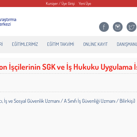
Kursiyer / Üye Girişi
Yeni Üye
Rİ
EĞİTİMLERİMİZ
EĞİTİM TAKVİMİ
ONLİNE KAYIT
DANIŞMANL
n İşçilerinin SGK ve İş Hukuku Uygulama İ
 ve Sosyal Güvenlik Uzmanı / A Sınıfı İş Güvenliği Uzmanı / Bilirkişi)