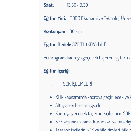
Saat:
13.30-19.30
Eğitim Yeri:
TOBB Ekonomi ve Teknoloji Ünive
Kontenjan:
30 kişi
Eğitim Bedeli:
370 TL (KDV dâhil)
Bu program kadroya geçecek taşeron işçileri ne
Eğitim İçeriği:
I. SGK İŞLEMLERİ
KHK kapsamında kadroya geçirilecek ve k
Alt işverenlere ait işyerleri
Kadroya geçecek taşeron işçileri için SGK’
SGK açısından kamu kurumları ve belediy
Taşeron işçilerin SGK’ya bildirimleri, bil