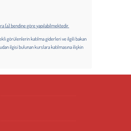
ra (a) bendine göre yapılabilmektedir.
 görülenlerin katılma giderleri ve ilgili bakan
an ilgisi bulunan kurslara katılmasına ilişkin