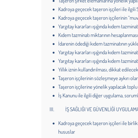
Taşeron şirket elemanlarına yönelik yapı
Kadroya geçecek taşeron işçileri ile ilg
Kadroya geçecek taşeron işçilerinin “mu
Yargıtay kararları ışığında kıdem tazmin
Kıdem tazminatı miktarının hesaplanmas
İdarenin ödediği kıdem tazminatının yükl
Yargıtay kararları ışığında kıdem tazmina
Yargıtay kararları ışığında kıdem tazminat
Yıllık iznin kullandırılması, dikkat edilec
Taşeron işçilerinin sözleşmeye aykırı ola
Taşeron işçilerine yönelik yapılacak topl
İş Kanunu ile ilgili diğer uygulama, sorum
III. İŞ SAĞLIĞI VE GÜVENLİĞİ UYGULAM
Kadroya geçecek taşeron işçileri ile birl
hususlar