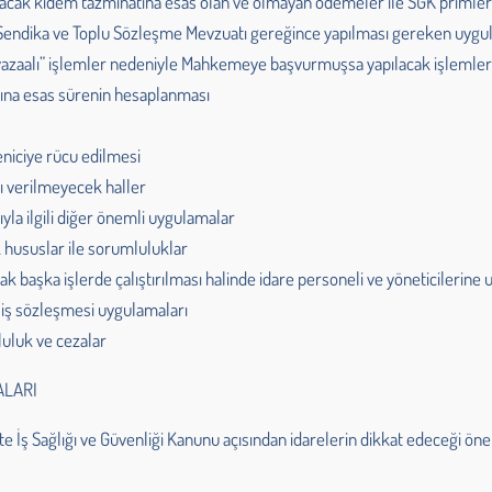
lacak kıdem tazminatına esas olan ve olmayan ödemeler ile SGK primleri
ili Sendika ve Toplu Sözleşme Mevzuatı gereğince yapılması gereken uyg
vazaalı” işlemler nedeniyle Mahkemeye başvurmuşsa yapılacak işlemle
atına esas sürenin hesaplanması
ı
eniciye rücu edilmesi
tı verilmeyecek haller
ıyla ilgili diğer önemli uygulamalar
ek hususlar ile sorumluluklar
rak başka işlerde çalıştırılması halinde idare personeli ve yöneticileri
u iş sözleşmesi uygulamaları
luluk ve cezalar
ALARI
ikte İş Sağlığı ve Güvenliği Kanunu açısından idarelerin dikkat edeceği ö