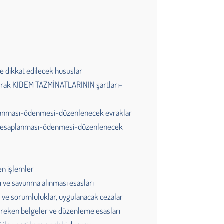
e dikkat edilecek hususlar
larak KIDEM TAZMİNATLARININ şartları-
planması-ödenmesi-düzenlenecek evraklar
ı- hesaplanması-ödenmesi-düzenlenecek
en işlemler
sı ve savunma alınması esasları
k ve sorumluluklar, uygulanacak cezalar
reken belgeler ve düzenleme esasları