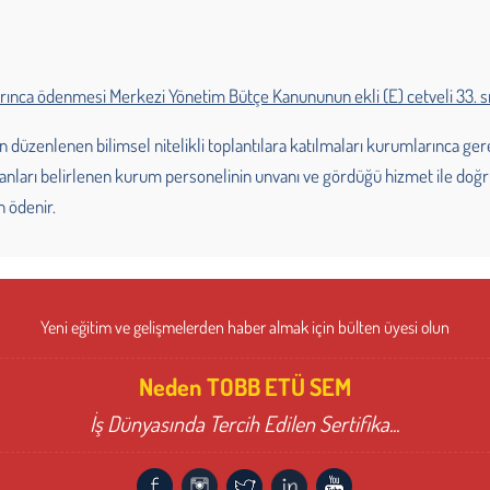
rınca ödenmesi Merkezi Yönetim Bütçe Kanununun ekli (E) cetveli 33. sı
nlenen bilimsel nitelikli toplantılara katılmaları kurumlarınca gerekli
anları belirlenen kurum personelinin unvanı ve gördüğü hizmet ile doğrud
en ödenir.
Yeni eğitim ve gelişmelerden haber almak için bülten üyesi olun
Neden TOBB ETÜ SEM
İş Dünyasında Tercih Edilen Sertifika...