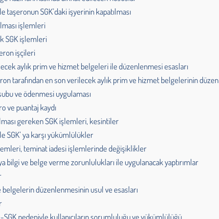
le taşeronun SGK’daki işyerinin kapatılması
lması işlemleri
ak SGK işlemleri
eron işçileri
ilecek aylık prim ve hizmet belgeleri ile düzenlenmesi esasları
şeron tarafından en son verilecek aylık prim ve hizmet belgelerinin düz
ahsubu ve ödenmesi uygulaması
ro ve puantaj kaydı
ılması gereken SGK işlemleri, kesintiler
le SGK’ ya karşı yükümlülükler
lemleri, teminat iadesi işlemlerinde değişiklikler
 bilgi ve belge verme zorunlulukları ile uygulanacak yaptırımlar
r
e belgelerin düzenlenmesinin usul ve esasları
r
 e-SGK nedeniyle kullanıcıların sorumluluğu ve yükümlülüğü