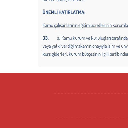
ÖNEMLİ HATIRLATMA:
Kamu çalışanlarının eğitim ücretlerinin kurumla
33.
a) Kamu kurum ve kuruluşları tarafından düze
veya yetki verdiği makamın onayıyla isim ve unv
kurs giderleri, kurum bütçesinin ilgili tertibind