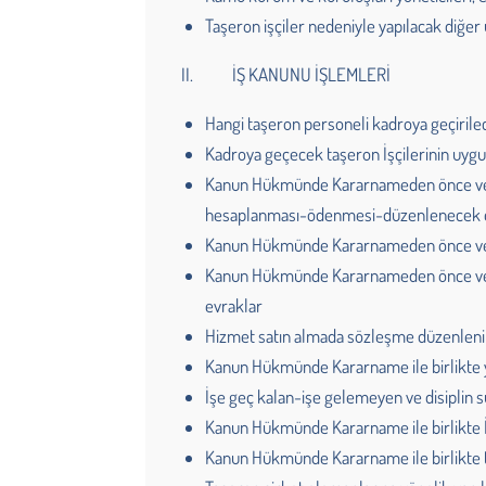
Taşeron işçiler nedeniyle yapılacak diğe
II. İŞ KANUNU İŞLEMLERİ
Hangi taşeron personeli kadroya geçirile
Kadroya geçecek taşeron İşçilerinin uygu
Kanun Hükmünde Kararnameden önce ve so
hesaplanması-ödenmesi-düzenlenecek 
Kanun Hükmünde Kararnameden önce ve so
Kanun Hükmünde Kararnameden önce ve so
evraklar
Hizmet satın almada sözleşme düzenlenir
Kanun Hükmünde Kararname ile birlikte yü
İşe geç kalan-işe gelemeyen ve disiplin s
Kanun Hükmünde Kararname ile birlikte İ
Kanun Hükmünde Kararname ile birlikte 