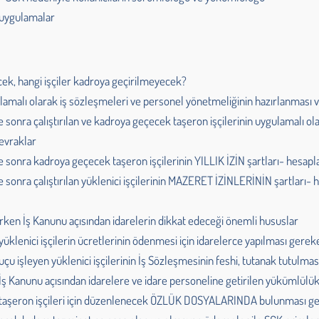
r uygulamalar
cek, hangi işçiler kadroya geçirilmeyecek?
lamalı olarak iş sözleşmeleri ve personel yönetmeliğinin hazırlanması v
nra çalıştırılan ve kadroya geçecek taşeron işçilerinin uygulamalı o
evraklar
nra kadroya geçecek taşeron işçilerinin YILLIK İZİN şartları- hesa
nra çalıştırılan yüklenici işçilerinin MAZERET İZİNLERİNİN şartlar
ken İş Kanunu açısından idarelerin dikkat edeceği önemli hususlar
klenici işçilerin ücretlerinin ödenmesi için idarelerce yapılması gerek
uçu işleyen yüklenici işçilerinin İş Sözleşmesinin feshi, tutanak tutulma
ş Kanunu açısından idarelere ve idare personeline getirilen yükümlülü
taşeron işçileri için düzenlenecek ÖZLÜK DOSYALARINDA bulunması ge