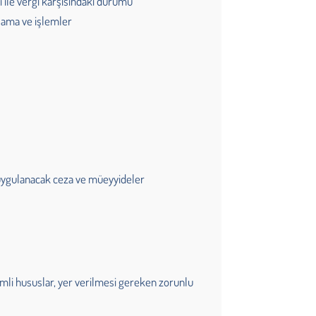
 ile vergi karşısındaki durumu
ulama ve işlemler
r
ne uygulanacak ceza ve müeyyideler
nemli hususlar, yer verilmesi gereken zorunlu