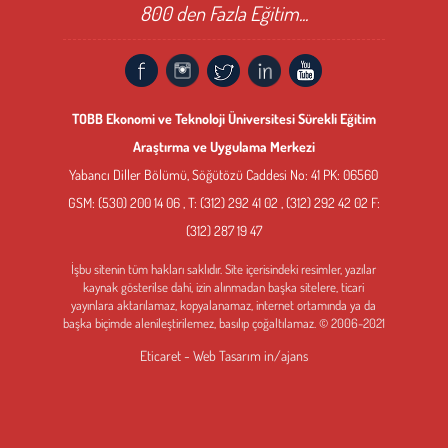
800 den Fazla Eğitim...
TOBB Ekonomi ve Teknoloji Üniversitesi Sürekli Eğitim
Araştırma ve Uygulama Merkezi
Yabancı Diller Bölümü, Söğütözü Caddesi No: 41 PK: 06560
GSM: (530) 200 14 06 , T: (312) 292 41 02 , (312) 292 42 02 F:
(312) 287 19 47
İşbu sitenin tüm hakları saklıdır. Site içerisindeki resimler, yazılar
kaynak gösterilse dahi, izin alınmadan başka sitelere, ticari
yayınlara aktarılamaz, kopyalanamaz, internet ortamında ya da
başka biçimde alenileştirilemez, basılıp çoğaltılamaz. © 2006-2021
Eticaret - Web Tasarım
in/ajans