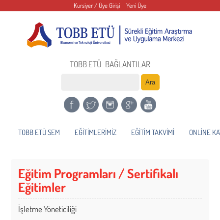
Kursiyer / Üye Girişi
Yeni Üye
TOBB ETÜ
BAĞLANTILAR
TOBB ETÜ SEM
EĞİTİMLERİMİZ
EĞİTİM TAKVİMİ
ONLİNE KA
Eğitim Programları / Sertifikalı
Eğitimler
İşletme Yöneticiliği