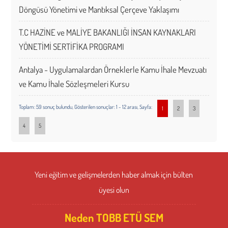
Döngüsü Yönetimi ve Mantıksal Çerçeve Yaklaşımı
T.C HAZİNE ve MALİYE BAKANLIĞI İNSAN KAYNAKLARI
YÖNETİMİ SERTİFİKA PROGRAMI
Antalya - Uygulamalardan Örneklerle Kamu İhale Mevzuatı
ve Kamu İhale Sözleşmeleri Kursu
Toplam: 59 sonuç bulundu, Gösterilen sonuçlar: 1 - 12 arası, Sayfa:
1
2
3
4
5
Yeni eğitim ve gelişmelerden haber almak için bülten
üyesi olun
Neden TOBB ETÜ SEM