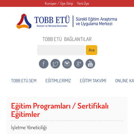
Kursiyer / Üye Girişi
Yeni Üye
TOBB ETÜ
BAĞLANTILAR
TOBB ETÜ SEM
EĞİTİMLERİMİZ
EĞİTİM TAKVİMİ
ONLİNE KA
Eğitim Programları / Sertifikalı
Eğitimler
İşletme Yöneticiliği