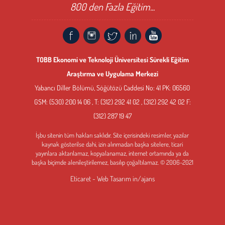
800 den Fazla Eğitim...
TOBB Ekonomi ve Teknoloji Üniversitesi Sürekli Eğitim
Araştırma ve Uygulama Merkezi
Yabancı Diller Bölümü, Söğütözü Caddesi No: 41 PK: 06560
GSM: (530) 200 14 06 , T: (312) 292 41 02 , (312) 292 42 02 F:
(312) 287 19 47
İşbu sitenin tüm hakları saklıdır. Site içerisindeki resimler, yazılar
kaynak gösterilse dahi, izin alınmadan başka sitelere, ticari
yayınlara aktarılamaz, kopyalanamaz, internet ortamında ya da
başka biçimde alenileştirilemez, basılıp çoğaltılamaz. © 2006-2021
Eticaret - Web Tasarım
in/ajans