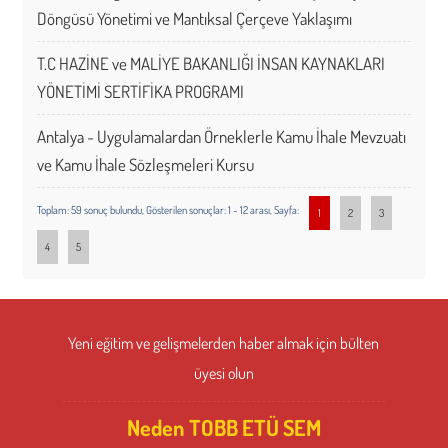
Döngüsü Yönetimi ve Mantıksal Çerçeve Yaklaşımı
T.C HAZİNE ve MALİYE BAKANLIĞI İNSAN KAYNAKLARI
YÖNETİMİ SERTİFİKA PROGRAMI
Antalya - Uygulamalardan Örneklerle Kamu İhale Mevzuatı
ve Kamu İhale Sözleşmeleri Kursu
Toplam: 59 sonuç bulundu, Gösterilen sonuçlar: 1 - 12 arası, Sayfa:
1
2
3
4
5
Yeni eğitim ve gelişmelerden haber almak için bülten
üyesi olun
Neden TOBB ETÜ SEM