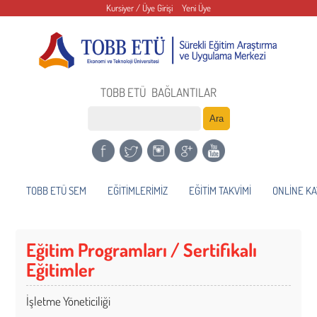
Kursiyer / Üye Girişi
Yeni Üye
TOBB ETÜ
BAĞLANTILAR
TOBB ETÜ SEM
EĞİTİMLERİMİZ
EĞİTİM TAKVİMİ
ONLİNE KA
Eğitim Programları / Sertifikalı
Eğitimler
İşletme Yöneticiliği