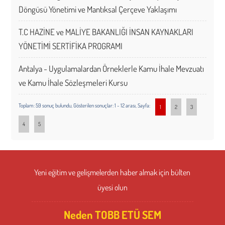
Döngüsü Yönetimi ve Mantıksal Çerçeve Yaklaşımı
T.C HAZİNE ve MALİYE BAKANLIĞI İNSAN KAYNAKLARI
YÖNETİMİ SERTİFİKA PROGRAMI
Antalya - Uygulamalardan Örneklerle Kamu İhale Mevzuatı
ve Kamu İhale Sözleşmeleri Kursu
Toplam: 59 sonuç bulundu, Gösterilen sonuçlar: 1 - 12 arası, Sayfa:
1
2
3
4
5
Yeni eğitim ve gelişmelerden haber almak için bülten
üyesi olun
Neden TOBB ETÜ SEM